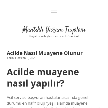
menüyü
Anasayfa
aç
Gizlilik Politikası
Mantıklı Yaşam Tüyoları
Yasal Uyarı
Hayatını kolaylaştıran pratik öneriler!
Hakkımızda
Acilde Nasıl Muayene Olunur
Tarih: Haziran 6, 2025
Acilde muayene
nasıl yapılır?
Acil servise başvuran hastalar arasında genel
durumu en hafif olup “yeşil alan”da muayene