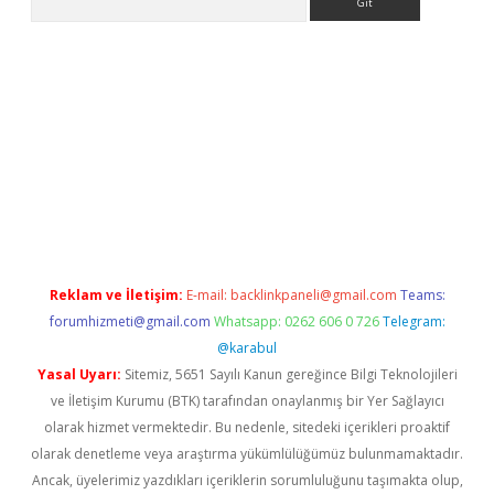
elexbetgiris.org
Reklam ve İletişim:
E-mail:
backlinkpaneli@gmail.com
Teams:
forumhizmeti@gmail.com
Whatsapp: 0262 606 0 726
Telegram:
@karabul
Yasal Uyarı:
Sitemiz, 5651 Sayılı Kanun gereğince Bilgi Teknolojileri
ve İletişim Kurumu (BTK) tarafından onaylanmış bir Yer Sağlayıcı
olarak hizmet vermektedir. Bu nedenle, sitedeki içerikleri proaktif
olarak denetleme veya araştırma yükümlülüğümüz bulunmamaktadır.
Ancak, üyelerimiz yazdıkları içeriklerin sorumluluğunu taşımakta olup,