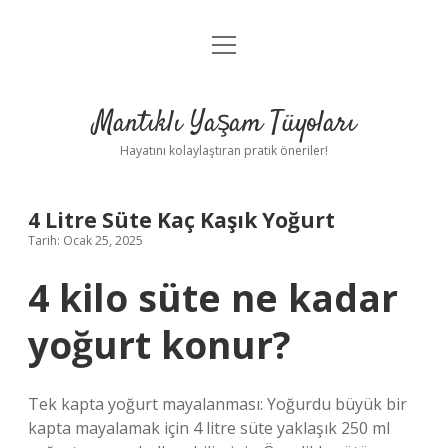
menüyü
Anasayfa
aç
Gizlilik Politikası
Mantıklı Yaşam Tüyoları
Yasal Uyarı
Hayatını kolaylaştıran pratik öneriler!
Hakkımızda
4 Litre Süte Kaç Kaşık Yoğurt
Tarih: Ocak 25, 2025
4 kilo süte ne kadar
yoğurt konur?
Tek kapta yoğurt mayalanması: Yoğurdu büyük bir
kapta mayalamak için 4 litre süte yaklaşık 250 ml