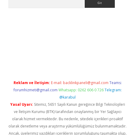
lexbetgiris.org
Reklam ve İletişim:
E-mail:
backlinkpaneli@gmail.com
Teams:
forumhizmeti@gmail.com
Whatsapp: 0262 606 0 726
Telegram:
@karabul
Yasal Uyarı:
Sitemiz, 5651 Sayılı Kanun gereğince Bilgi Teknolojileri
ve İletişim Kurumu (BTK) tarafından onaylanmış bir Yer Sağlayıcı
olarak hizmet vermektedir. Bu nedenle, sitedeki içerikleri proaktif
olarak denetleme veya araştırma yükümlülüğümüz bulunmamaktadır.
Ancak, üyelerimiz yazdıkları içeriklerin sorumluluğunu taşımakta olup,