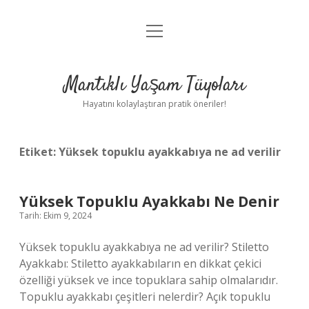
menüyü
Anasayfa
aç
Gizlilik Politikası
Mantıklı Yaşam Tüyoları
Yasal Uyarı
Hayatını kolaylaştıran pratik öneriler!
Hakkımızda
Etiket:
Yüksek topuklu ayakkabıya ne ad verilir
Yüksek Topuklu Ayakkabı Ne Denir
Tarih: Ekim 9, 2024
Yüksek topuklu ayakkabıya ne ad verilir? Stiletto
Ayakkabı: Stiletto ayakkabıların en dikkat çekici
özelliği yüksek ve ince topuklara sahip olmalarıdır.
Topuklu ayakkabı çeşitleri nelerdir? Açık topuklu