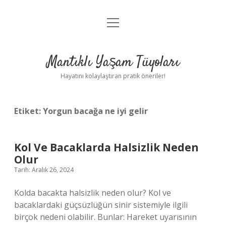
menüyü
Anasayfa
aç
Gizlilik Politikası
Mantıklı Yaşam Tüyoları
Yasal Uyarı
Hayatını kolaylaştıran pratik öneriler!
Hakkımızda
Etiket:
Yorgun bacağa ne iyi gelir
Kol Ve Bacaklarda Halsizlik Neden
Olur
Tarih: Aralık 26, 2024
Kolda bacakta halsizlik neden olur? Kol ve
bacaklardaki güçsüzlüğün sinir sistemiyle ilgili
birçok nedeni olabilir. Bunlar: Hareket uyarısının