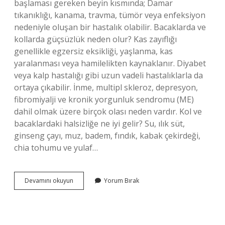
başlaması gereken beyin kısmında; Damar
tıkanıklığı, kanama, travma, tümör veya enfeksiyon
nedeniyle oluşan bir hastalık olabilir. Bacaklarda ve
kollarda güçsüzlük neden olur? Kas zayıflığı
genellikle egzersiz eksikliği, yaşlanma, kas
yaralanması veya hamilelikten kaynaklanır. Diyabet
veya kalp hastalığı gibi uzun vadeli hastalıklarla da
ortaya çıkabilir. İnme, multipl skleroz, depresyon,
fibromiyalji ve kronik yorgunluk sendromu (ME)
dahil olmak üzere birçok olası neden vardır. Kol ve
bacaklardaki halsizliğe ne iyi gelir? Su, ılık süt,
ginseng çayı, muz, badem, fındık, kabak çekirdeği,
chia tohumu ve yulaf…
Kol
Devamını okuyun
Yorum Bırak
Ve
Bacaklarda
Halsizlik
Neden