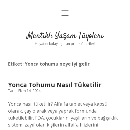
menüyü
Anasayfa
aç
Gizlilik Politikası
Mantıklı Yaşam Tüyoları
Yasal Uyarı
Hayatını kolaylaştıran pratik öneriler!
Hakkımızda
Etiket:
Yonca tohumu neye iyi gelir
Yonca Tohumu Nasıl Tüketilir
Tarih: Ekim 14, 2024
Yonca nasıl tüketilir? Alfalfa tablet veya kapsül
olarak, çay olarak veya yaprak formunda
tüketilebilir. FDA, çocukların, yaşlıların ve bağışıklık
sistemi zayıf olan kişilerin alfalfa filizlerini