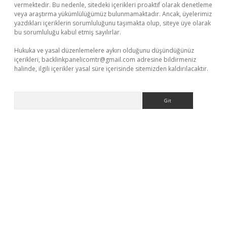
vermektedir. Bu nedenle, sitedeki içerikleri proaktif olarak denetleme
veya araştırma yükümlülüğümüz bulunmamaktadır. Ancak, üyelerimiz
yazdıkları içeriklerin sorumluluğunu taşımakta olup, siteye üye olarak
bu sorumluluğu kabul etmiş sayılırlar.
Hukuka ve yasal düzenlemelere aykırı olduğunu düşündüğünüz
içerikleri,
backlinkpanelicomtr@gmail.com
adresine bildirmeniz
halinde, ilgili içerikler yasal süre içerisinde sitemizden kaldırılacaktır.
Arama
üvenilir mi
elexbetgiris.org