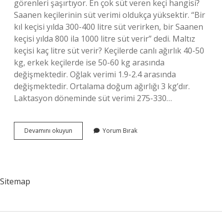
görenleri şaşırtıyor. En çok süt veren keçi hangisi?
Saanen keçilerinin süt verimi oldukça yüksektir. “Bir
kıl keçisi yılda 300-400 litre süt verirken, bir Saanen
keçisi yılda 800 ila 1000 litre süt verir” dedi. Maltız
keçisi kaç litre süt verir? Keçilerde canlı ağırlık 40-50
kg, erkek keçilerde ise 50-60 kg arasında
değişmektedir. Oğlak verimi 1.9-2.4 arasında
değişmektedir. Ortalama doğum ağırlığı 3 kg’dır.
Laktasyon döneminde süt verimi 275-330…
1
Devamını okuyun
Yorum Bırak
Keçi
Günlük
Kaç
Litre
Süt
Sitemap
Verir