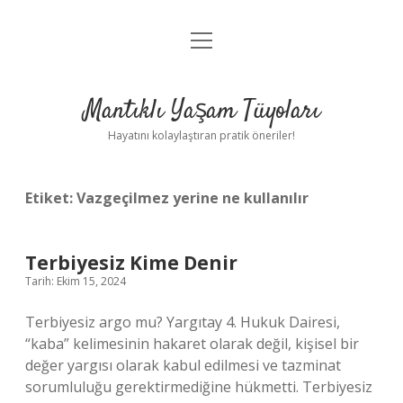
menüyü
Anasayfa
aç
Gizlilik Politikası
Mantıklı Yaşam Tüyoları
Yasal Uyarı
Hayatını kolaylaştıran pratik öneriler!
Hakkımızda
Etiket:
Vazgeçilmez yerine ne kullanılır
Terbiyesiz Kime Denir
Tarih: Ekim 15, 2024
Terbiyesiz argo mu? Yargıtay 4. Hukuk Dairesi,
“kaba” kelimesinin hakaret olarak değil, kişisel bir
değer yargısı olarak kabul edilmesi ve tazminat
sorumluluğu gerektirmediğine hükmetti. Terbiyesiz