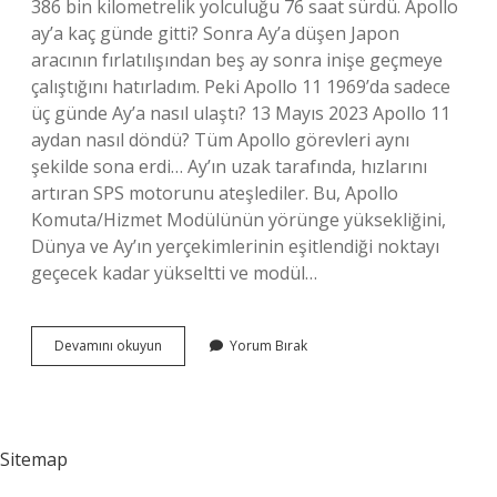
386 bin kilometrelik yolculuğu 76 saat sürdü. Apollo
ay’a kaç günde gitti? Sonra Ay’a düşen Japon
aracının fırlatılışından beş ay sonra inişe geçmeye
çalıştığını hatırladım. Peki Apollo 11 1969’da sadece
üç günde Ay’a nasıl ulaştı? 13 Mayıs 2023 Apollo 11
aydan nasıl döndü? Tüm Apollo görevleri aynı
şekilde sona erdi… Ay’ın uzak tarafında, hızlarını
artıran SPS motorunu ateşlediler. Bu, Apollo
Komuta/Hizmet Modülünün yörünge yüksekliğini,
Dünya ve Ay’ın yerçekimlerinin eşitlendiği noktayı
geçecek kadar yükseltti ve modül…
Apollo
Devamını okuyun
Yorum Bırak
11
Aya
Ne
Kadar
Sürede
Sitemap
Ulaştı