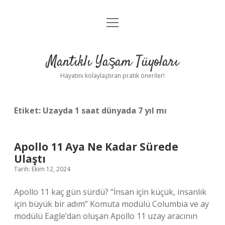
menüyü
Anasayfa
aç
Gizlilik Politikası
Mantıklı Yaşam Tüyoları
Yasal Uyarı
Hayatını kolaylaştıran pratik öneriler!
Hakkımızda
Etiket:
Uzayda 1 saat dünyada 7 yıl mı
Apollo 11 Aya Ne Kadar Sürede
Ulaştı
Tarih: Ekim 12, 2024
Apollo 11 kaç gün sürdü? “İnsan için küçük, insanlık
için büyük bir adım” Komuta modülü Columbia ve ay
modülü Eagle’dan oluşan Apollo 11 uzay aracının