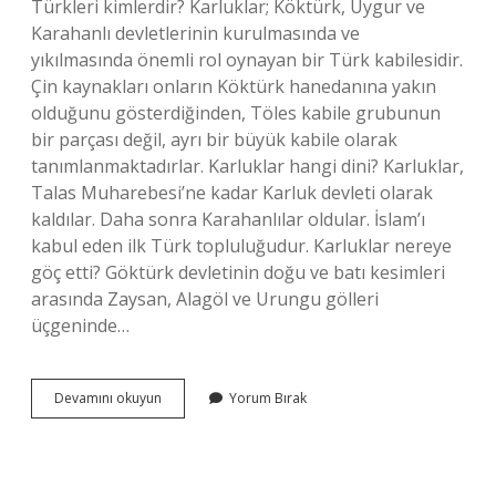
Türkleri kimlerdir? Karluklar; Köktürk, Uygur ve
Karahanlı devletlerinin kurulmasında ve
yıkılmasında önemli rol oynayan bir Türk kabilesidir.
Çin kaynakları onların Köktürk hanedanına yakın
olduğunu gösterdiğinden, Töles kabile grubunun
bir parçası değil, ayrı bir büyük kabile olarak
tanımlanmaktadırlar. Karluklar hangi dini? Karluklar,
Talas Muharebesi’ne kadar Karluk devleti olarak
kaldılar. Daha sonra Karahanlılar oldular. İslam’ı
kabul eden ilk Türk topluluğudur. Karluklar nereye
göç etti? Göktürk devletinin doğu ve batı kesimleri
arasında Zaysan, Alagöl ve Urungu gölleri
üçgeninde…
Karluk
Devamını okuyun
Yorum Bırak
Türkleri
Nerede
Yaşıyor