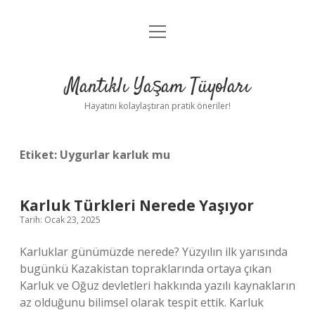
menüyü
Anasayfa
aç
Gizlilik Politikası
Mantıklı Yaşam Tüyoları
Yasal Uyarı
Hayatını kolaylaştıran pratik öneriler!
Hakkımızda
Etiket:
Uygurlar karluk mu
Karluk Türkleri Nerede Yaşıyor
Tarih: Ocak 23, 2025
Karluklar günümüzde nerede? Yüzyılın ilk yarısında
bugünkü Kazakistan topraklarında ortaya çıkan
Karluk ve Oğuz devletleri hakkında yazılı kaynakların
az olduğunu bilimsel olarak tespit ettik. Karluk