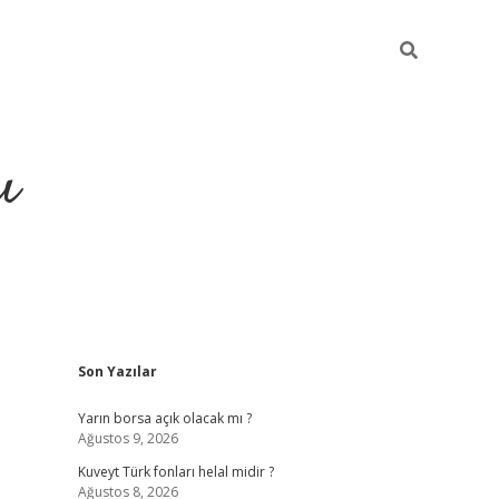
ı
Sidebar
Son Yazılar
hiltonbet yeni giriş
betexper güvenili
Yarın borsa açık olacak mı ?
Ağustos 9, 2026
Kuveyt Türk fonları helal midir ?
Ağustos 8, 2026