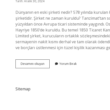
Tarih: Aralık 30, 2024
Dünyanın en eski şirketi nedir? 578 yılında kurulan
şirketidir. Şirket ne zaman kuruldu? Tanzimat’tan s
yüzyıldan önce Avrupa ticari sisteminde yaygındı. O
Hayriye 1850’de kuruldu. Bu temel 1850 Ticaret Kanu
Limited şirket, kurucuların ortaklık sözleşmesindeki
sermayenin nakit kısmı derhal ve tam olarak ödendi
ve borçları üstlenmesi için tüzel kişilik kazanması g
Ilk
Devamını okuyun
Yorum Bırak
Şirket
Ne
Zaman
Kuruldu
Sitemap