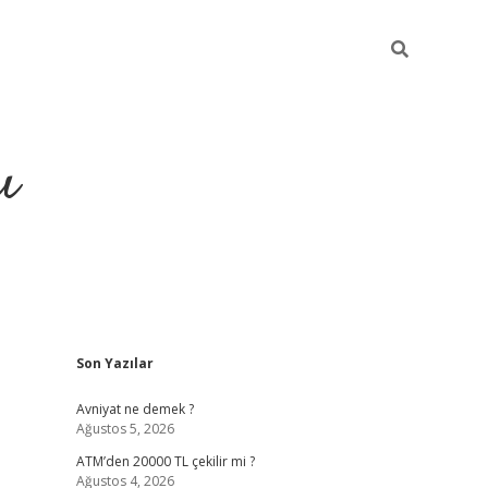
ı
Sidebar
Son Yazılar
hiltonbet yeni giriş
betexper güvenilir
Avniyat ne demek ?
Ağustos 5, 2026
ATM’den 20000 TL çekilir mi ?
Ağustos 4, 2026