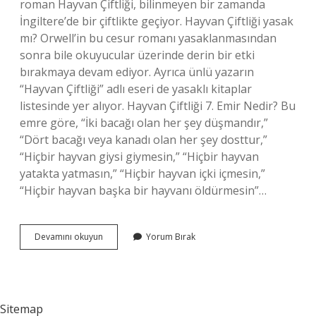
roman Hayvan Çiftliği, bilinmeyen bir zamanda
İngiltere’de bir çiftlikte geçiyor. Hayvan Çiftliği yasak
mı? Orwell’in bu cesur romanı yasaklanmasından
sonra bile okuyucular üzerinde derin bir etki
bırakmaya devam ediyor. Ayrıca ünlü yazarın
“Hayvan Çiftliği” adlı eseri de yasaklı kitaplar
listesinde yer alıyor. Hayvan Çiftliği 7. Emir Nedir? Bu
emre göre, “İki bacağı olan her şey düşmandır,”
“Dört bacağı veya kanadı olan her şey dosttur,”
“Hiçbir hayvan giysi giymesin,” “Hiçbir hayvan
yatakta yatmasın,” “Hiçbir hayvan içki içmesin,”
“Hiçbir hayvan başka bir hayvanı öldürmesin”…
Hayvan
Devamını okuyun
Yorum Bırak
Çiftliği
Hangi
Ülkelerde
Yasak
Sitemap