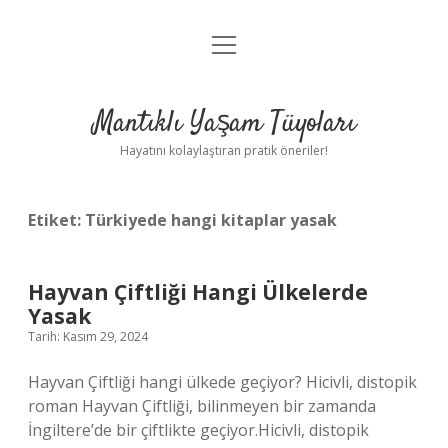
menüyü
Anasayfa
aç
Gizlilik Politikası
Mantıklı Yaşam Tüyoları
Yasal Uyarı
Hayatını kolaylaştıran pratik öneriler!
Hakkımızda
Etiket:
Türkiyede hangi kitaplar yasak
Hayvan Çiftliği Hangi Ülkelerde
Yasak
Tarih: Kasım 29, 2024
Hayvan Çiftliği hangi ülkede geçiyor? Hicivli, distopik
roman Hayvan Çiftliği, bilinmeyen bir zamanda
İngiltere’de bir çiftlikte geçiyor.Hicivli, distopik