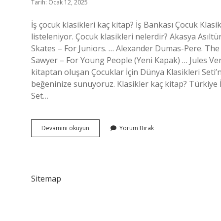
Tarih: Ocak 12, 2025
İş çocuk klasikleri kaç kitap? İş Bankası Çocuk Klasik
listeleniyor. Çocuk klasikleri nelerdir? Akasya Asıl
Skates – For Juniors. … Alexander Dumas-Pere. Th
Sawyer – For Young People (Yeni Kapak) … Jules Ver
kitaptan oluşan Çocuklar İçin Dünya Klasikleri Seti’ni;
beğeninize sunuyoruz. Klasikler kaç kitap? Türkiye İ
Set…
Iş
Devamını okuyun
Yorum Bırak
Bankası
Çocuk
Klasikleri
Kaç
Tane
Sitemap