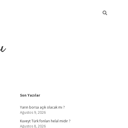
ı
Sidebar
Son Yazılar
hiltonbet yeni giriş
betexper güvenilir
Yarın borsa açık olacak mı ?
Ağustos 9, 2026
Kuveyt Türk fonları helal midir ?
Ağustos 8, 2026