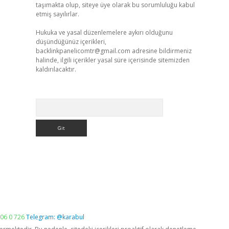
taşımakta olup, siteye üye olarak bu sorumluluğu kabul
etmiş sayılırlar.
Hukuka ve yasal düzenlemelere aykırı olduğunu
düşündüğünüz içerikleri,
backlinkpanelicomtr@gmail.com
adresine bildirmeniz
halinde, ilgili içerikler yasal süre içerisinde sitemizden
kaldırılacaktır.
Arama
06 0 726
Telegram: @karabul