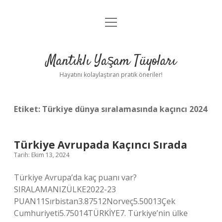
menüyü
Anasayfa
aç
Gizlilik Politikası
Mantıklı Yaşam Tüyoları
Yasal Uyarı
Hayatını kolaylaştıran pratik öneriler!
Hakkımızda
Etiket:
Türkiye dünya sıralamasında kaçıncı 2024
Türkiye Avrupada Kaçıncı Sırada
Tarih: Ekim 13, 2024
Türkiye Avrupa’da kaç puanı var?
SIRALAMANIZÜLKE2022-23
PUAN11Sırbistan3.87512Norveç5.50013Çek
Cumhuriyeti5.75014TÜRKİYE7. Türkiye’nin ülke