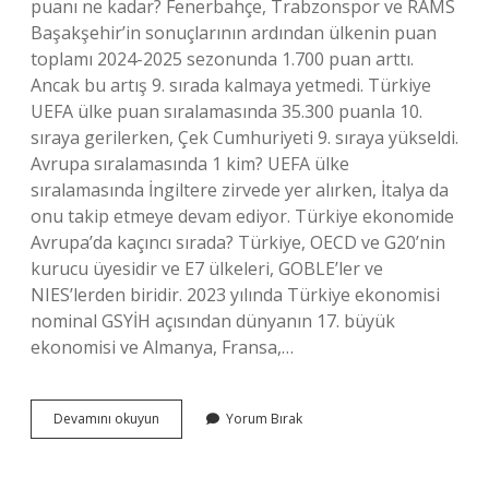
puanı ne kadar? Fenerbahçe, Trabzonspor ve RAMS
Başakşehir’in sonuçlarının ardından ülkenin puan
toplamı 2024-2025 sezonunda 1.700 puan arttı.
Ancak bu artış 9. sırada kalmaya yetmedi. Türkiye
UEFA ülke puan sıralamasında 35.300 puanla 10.
sıraya gerilerken, Çek Cumhuriyeti 9. sıraya yükseldi.
Avrupa sıralamasında 1 kim? UEFA ülke
sıralamasında İngiltere zirvede yer alırken, İtalya da
onu takip etmeye devam ediyor. Türkiye ekonomide
Avrupa’da kaçıncı sırada? Türkiye, OECD ve G20’nin
kurucu üyesidir ve E7 ülkeleri, GOBLE’ler ve
NIES’lerden biridir. 2023 yılında Türkiye ekonomisi
nominal GSYİH açısından dünyanın 17. büyük
ekonomisi ve Almanya, Fransa,…
Türkiye
Devamını okuyun
Yorum Bırak
Avrupada
Kaçıncı
Sırada