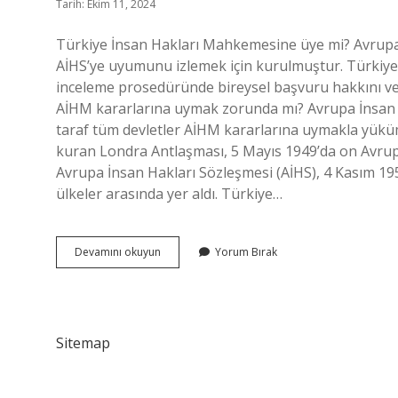
Tarih: Ekim 11, 2024
Türkiye İnsan Hakları Mahkemesine üye mi? Avrupa
AİHS’ye uyumunu izlemek için kurulmuştur. Türkiye,
inceleme prosedüründe bireysel başvuru hakkını ve 
AİHM kararlarına uymak zorunda mı? Avrupa İnsan 
taraf tüm devletler AİHM kararlarına uymakla yükü
kuran Londra Antlaşması, 5 Mayıs 1949’da on Avrup
Avrupa İnsan Hakları Sözleşmesi (AİHS), 4 Kasım 19
ülkeler arasında yer aldı. Türkiye…
Türkiye
Devamını okuyun
Yorum Bırak
Aihm
E
Ne
Zaman
Üye
Sitemap
Oldu