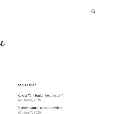
ı
Sidebar
Son Yazılar
hiltonbet yeni giriş
betexper güvenili
Kuveyt Türk fonları helal midir ?
Ağustos 8, 2026
Madde satmanın cezası nedir ?
Ağustos 7, 2026