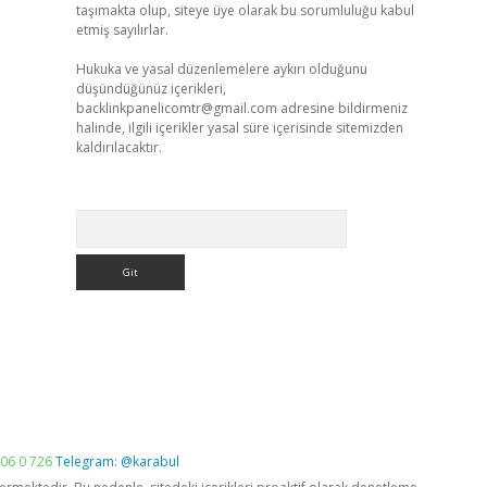
taşımakta olup, siteye üye olarak bu sorumluluğu kabul
etmiş sayılırlar.
Hukuka ve yasal düzenlemelere aykırı olduğunu
düşündüğünüz içerikleri,
backlinkpanelicomtr@gmail.com
adresine bildirmeniz
halinde, ilgili içerikler yasal süre içerisinde sitemizden
kaldırılacaktır.
Arama
06 0 726
Telegram: @karabul