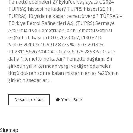
Temettü ödemeleri 27 Eylül’de başlayacak. 2024
TÜPRAŞ hissesi ne kadar? TUPRS hissesi 22.11.
TÜPRAŞ 10 yılda ne kadar temettü verdi? TÜPRAŞ –
Türkiye Petrol Rafinerileri A.Ş. (TUPRS) Sermaye
Artırımları ve TemettülerTarihTemettü Getirisi
(%)Net TL Başına10.03.2023 % 7,1140.8710
₺28.03.2019 % 10.5912.8775 % 29.03.2018 %
11.2311.5626 ₺04-04-2017 % 6.975.2853 ₺20 satır
daha 1 temettü ne kadar? Temettü dağıtımı; Bir
şirketin yıllık kârından vergi ve diğer ödemeler
düşüldükten sonra kalan miktarın en az %20’sinin
şirket hissedarları…
Tüpraş
Devamını okuyun
Yorum Bırak
Kaç
Tl
Temettü
Verdi
Sitemap