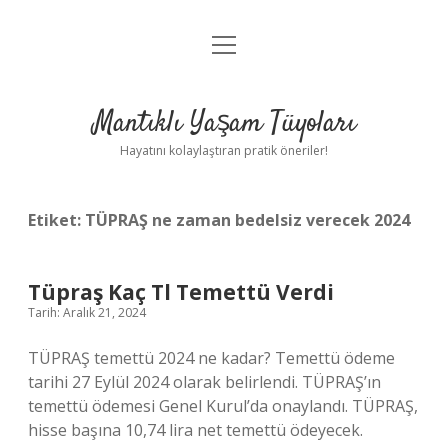
menüyü
Anasayfa
aç
Gizlilik Politikası
Mantıklı Yaşam Tüyoları
Yasal Uyarı
Hayatını kolaylaştıran pratik öneriler!
Hakkımızda
Etiket:
TÜPRAŞ ne zaman bedelsiz verecek 2024
Tüpraş Kaç Tl Temettü Verdi
Tarih: Aralık 21, 2024
TÜPRAŞ temettü 2024 ne kadar? Temettü ödeme
tarihi 27 Eylül 2024 olarak belirlendi. TÜPRAŞ’ın
temettü ödemesi Genel Kurul’da onaylandı. TÜPRAŞ,
hisse başına 10,74 lira net temettü ödeyecek.