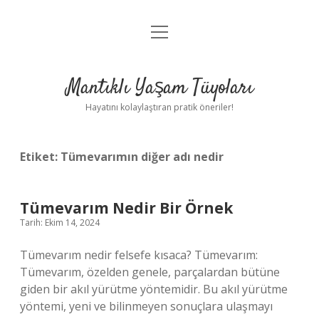
menüyü
Anasayfa
aç
Gizlilik Politikası
Mantıklı Yaşam Tüyoları
Yasal Uyarı
Hayatını kolaylaştıran pratik öneriler!
Hakkımızda
Etiket:
Tümevarımın diğer adı nedir
Tümevarım Nedir Bir Örnek
Tarih: Ekim 14, 2024
Tümevarım nedir felsefe kısaca? Tümevarım:
Tümevarım, özelden genele, parçalardan bütüne
giden bir akıl yürütme yöntemidir. Bu akıl yürütme
yöntemi, yeni ve bilinmeyen sonuçlara ulaşmayı