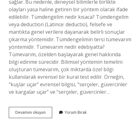
sağlar. Bu nedenle, deneysel bilimlerle birlikte
olayları yasa haline getiren bir yöntem olarak ifade
edilebilir. Tümdengelim nedir kısaca? Tümdengelim
veya deduction (Latince: deductio), felsefe ve
mantıkta genel verilere dayanarak belirli sonuçlar
çıkarma yöntemidir. Tümdengelimin tersi tümevarım
yöntemidir. Tümevarım nedir edebiyatta?
Tümevarım, özelden başlayarak genel hakkında
bilgi edinme sürecidir. Bilimsel yöntemin temelini
oluşturan tümevarım, çok miktarda özel bilgi
kullanılarak evrensel bir kural test edilir. Örneğin,
“kuşlar uçar” evrensel bilgisi, “serçeler, güvercinler
ve kargalar uçar” ve “serçeler, güvercinler…
Tümevarım
Devamını okuyun
Yorum Bırak
Nedir
Bir
Örnek