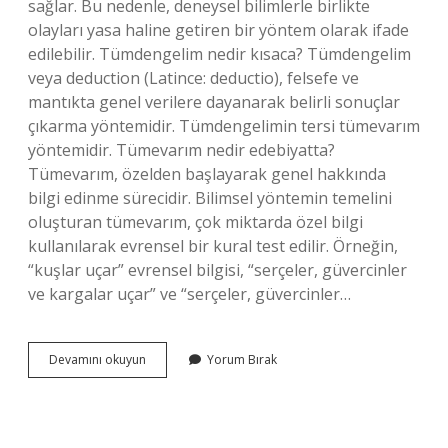
sağlar. Bu nedenle, deneysel bilimlerle birlikte
olayları yasa haline getiren bir yöntem olarak ifade
edilebilir. Tümdengelim nedir kısaca? Tümdengelim
veya deduction (Latince: deductio), felsefe ve
mantıkta genel verilere dayanarak belirli sonuçlar
çıkarma yöntemidir. Tümdengelimin tersi tümevarım
yöntemidir. Tümevarım nedir edebiyatta?
Tümevarım, özelden başlayarak genel hakkında
bilgi edinme sürecidir. Bilimsel yöntemin temelini
oluşturan tümevarım, çok miktarda özel bilgi
kullanılarak evrensel bir kural test edilir. Örneğin,
“kuşlar uçar” evrensel bilgisi, “serçeler, güvercinler
ve kargalar uçar” ve “serçeler, güvercinler…
Tümevarım
Devamını okuyun
Yorum Bırak
Nedir
Bir
Örnek