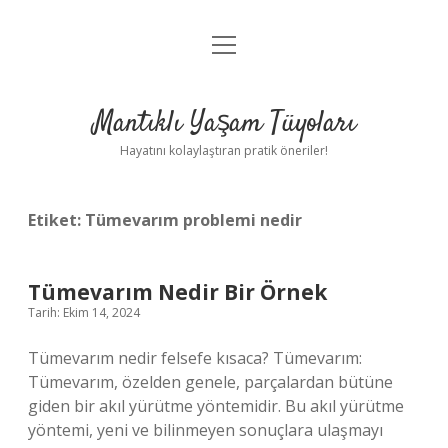
menüyü
Anasayfa
aç
Gizlilik Politikası
Mantıklı Yaşam Tüyoları
Yasal Uyarı
Hayatını kolaylaştıran pratik öneriler!
Hakkımızda
Etiket:
Tümevarım problemi nedir
Tümevarım Nedir Bir Örnek
Tarih: Ekim 14, 2024
Tümevarım nedir felsefe kısaca? Tümevarım:
Tümevarım, özelden genele, parçalardan bütüne
giden bir akıl yürütme yöntemidir. Bu akıl yürütme
yöntemi, yeni ve bilinmeyen sonuçlara ulaşmayı