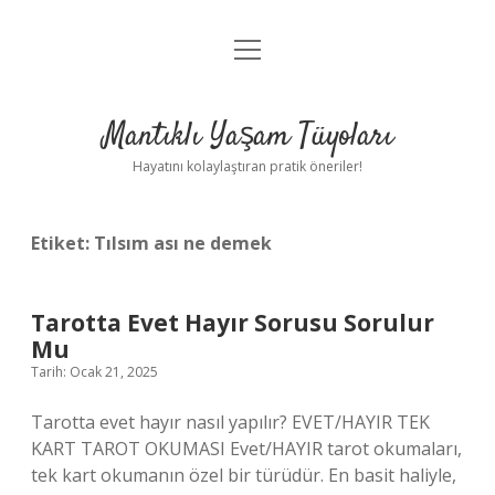
menüyü
Anasayfa
aç
Gizlilik Politikası
Mantıklı Yaşam Tüyoları
Yasal Uyarı
Hayatını kolaylaştıran pratik öneriler!
Hakkımızda
Etiket:
Tılsım ası ne demek
Tarotta Evet Hayır Sorusu Sorulur
Mu
Tarih: Ocak 21, 2025
Tarotta evet hayır nasıl yapılır? EVET/HAYIR TEK
KART TAROT OKUMASI Evet/HAYIR tarot okumaları,
tek kart okumanın özel bir türüdür. En basit haliyle,