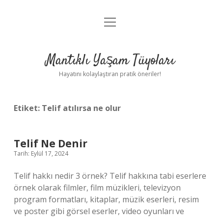
menüyü
Anasayfa
aç
Gizlilik Politikası
Mantıklı Yaşam Tüyoları
Yasal Uyarı
Hayatını kolaylaştıran pratik öneriler!
Hakkımızda
Etiket:
Telif atılırsa ne olur
Telif Ne Denir
Tarih: Eylül 17, 2024
Telif hakkı nedir 3 örnek? Telif hakkına tabi eserlere
örnek olarak filmler, film müzikleri, televizyon
program formatları, kitaplar, müzik eserleri, resim
ve poster gibi görsel eserler, video oyunları ve