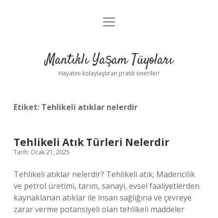
menüyü
Anasayfa
aç
Gizlilik Politikası
Mantıklı Yaşam Tüyoları
Yasal Uyarı
Hayatını kolaylaştıran pratik öneriler!
Hakkımızda
Etiket:
Tehlikeli atıklar nelerdir
Tehlikeli Atık Türleri Nelerdir
Tarih: Ocak 21, 2025
Tehlikeli atıklar nelerdir? Tehlikeli atık; Madencilik
ve petrol üretimi, tarım, sanayi, evsel faaliyetlerden
kaynaklanan atıklar ile insan sağlığına ve çevreye
zarar verme potansiyeli olan tehlikeli maddeler