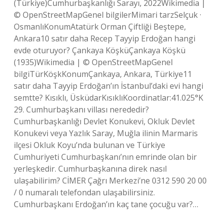
(Türkiye)Cumhurbaşkanlığı Sarayı, 2022Wikimedia |
© OpenStreetMapGenel bilgilerMimari tarzSelçuk ·
OsmanlıKonumAtatürk Orman Çiftliği Beştepe,
Ankara10 satır daha Recep Tayyip Erdoğan hangi
evde oturuyor? Çankaya KöşküÇankaya Köşkü
(1935)Wikimedia | © OpenStreetMapGenel
bilgiTürKöşkKonumÇankaya, Ankara, Türkiye11
satır daha Tayyip Erdoğan’ın İstanbul’daki evi hangi
semtte? Kısıklı, ÜsküdarKısıklıKoordinatlar:41.025°K
29. Cumhurbaşkanı villası nerededir?
Cumhurbaşkanlığı Devlet Konukevi, Okluk Devlet
Konukevi veya Yazlık Saray, Muğla ilinin Marmaris
ilçesi Okluk Koyu’nda bulunan ve Türkiye
Cumhuriyeti Cumhurbaşkanı’nın emrinde olan bir
yerleşkedir. Cumhurbaşkanına direk nasıl
ulaşabilirim? CİMER Çağrı Merkezi’ne 0312 590 20 00
/ 0 numaralı telefondan ulaşabilirsiniz.
Cumhurbaşkanı Erdoğan’ın kaç tane çocuğu var?…