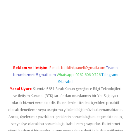
eni giriş
betexper güvenilir mi
elexbetgiris.org
Reklam ve İletişim:
E-mail:
backlinkpaneli@gmail.com
Teams:
forumhizmeti@gmail.com
Whatsapp: 0262 606 0 726
Telegram:
@karabul
Yasal Uyarı:
Sitemiz, 5651 Sayılı Kanun gereğince Bilgi Teknolojileri
ve İletişim Kurumu (BTK) tarafından onaylanmış bir Yer Sağlayıcı
olarak hizmet vermektedir. Bu nedenle, sitedeki içerikleri proaktif
olarak denetleme veya araştırma yükümlülüğümüz bulunmamaktadır.
Ancak, üyelerimiz yazdıkları içeriklerin sorumluluğunu taşımakta olup,
siteye üye olarak bu sorumluluğu kabul etmiş sayılırlar. Bu internet
sitesi, herhangi bir marka, kurum veya şahıs şirketi ile hiçbir bağlantısı