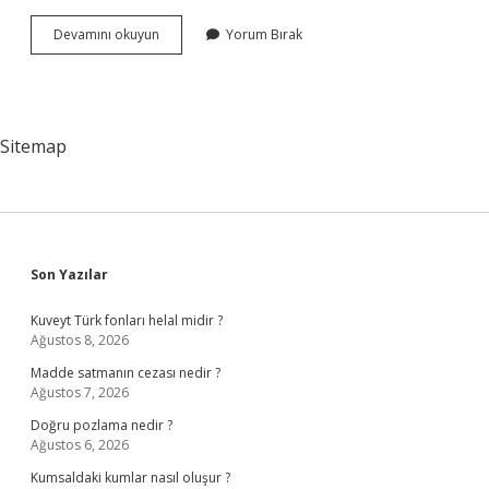
Recep
Devamını okuyun
Yorum Bırak
Tayyip
Erdoğan
Nerede
Oturuyor
Sitemap
Sidebar
Son Yazılar
Kuveyt Türk fonları helal midir ?
Ağustos 8, 2026
Madde satmanın cezası nedir ?
Ağustos 7, 2026
Doğru pozlama nedir ?
Ağustos 6, 2026
Kumsaldaki kumlar nasıl oluşur ?