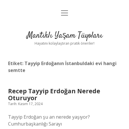
menüyü
Anasayfa
aç
Gizlilik Politikası
Mantıklı Yaşam Tüyoları
Yasal Uyarı
Hayatını kolaylaştıran pratik öneriler!
Hakkımızda
Etiket:
Tayyip Erdoğanın İstanbuldaki evi hangi
semtte
Recep Tayyip Erdoğan Nerede
Oturuyor
Tarih: Kasım 17, 2024
Tayyip Erdoğan şu an nerede yaşıyor?
Cumhurbaşkanlığı Sarayı