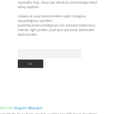
taşımakta olup, siteye üye olarak bu sorumluluğu kabul
etmiş sayılırlar.
Hukuka ve yasal düzenlemelere aykırı olduğunu
düşündüğünüz içerikleri,
backlinkpanelicomtr@gmail.com
adresine bildirmeniz
halinde, ilgili içerikler yasal süre içerisinde sitemizden
kaldırılacaktır.
Arama
06 0 726
Telegram: @karabul