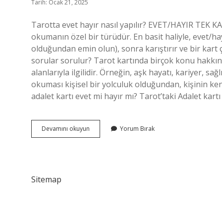
Tarih: Ocak 21, 2025
Tarotta evet hayır nasıl yapılır? EVET/HAYIR TEK
okumanın özel bir türüdür. En basit haliyle, evet/
olduğundan emin olun), sonra karıştırır ve bir kart ç
sorular sorulur? Tarot kartında birçok konu hakkında
alanlarıyla ilgilidir. Örneğin, aşk hayatı, kariyer, sağ
okuması kişisel bir yolculuk olduğundan, kişinin k
adalet kartı evet mi hayır mı? Tarot’taki Adalet kartı
Tarotta
Devamını okuyun
Yorum Bırak
Evet
Hayır
Sorusu
Sorulur
Mu
Sitemap