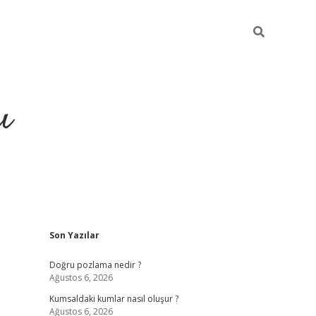
ı
Sidebar
Son Yazılar
hiltonbet yeni giriş
betexper güvenili
Doğru pozlama nedir ?
Ağustos 6, 2026
Kumsaldaki kumlar nasıl oluşur ?
Ağustos 6, 2026