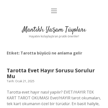
menüyü
Anasayfa
aç
Gizlilik Politikası
Mantıklı Yaşam Tüyoları
Yasal Uyarı
Hayatını kolaylaştıran pratik öneriler!
Hakkımızda
Etiket:
Tarotta büyücü ne anlama gelir
Tarotta Evet Hayır Sorusu Sorulur
Mu
Tarih: Ocak 21, 2025
Tarotta evet hayır nasıl yapılır? EVET/HAYIR TEK
KART TAROT OKUMASI Evet/HAYIR tarot okumaları,
tek kart okumanın özel bir türüdür. En basit haliyle,