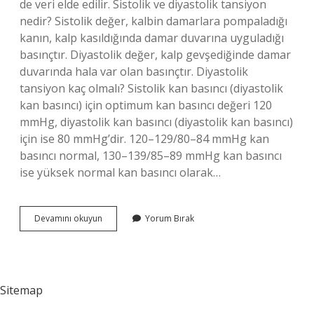
de veri elde edilir. Sistolik ve diyastolik tansiyon
nedir? Sistolik değer, kalbin damarlara pompaladığı
kanın, kalp kasıldığında damar duvarına uyguladığı
basınçtır. Diyastolik değer, kalp gevşediğinde damar
duvarında hala var olan basınçtır. Diyastolik
tansiyon kaç olmalı? Sistolik kan basıncı (diyastolik
kan basıncı) için optimum kan basıncı değeri 120
mmHg, diyastolik kan basıncı (diyastolik kan basıncı)
için ise 80 mmHg’dir. 120–129/80–84 mmHg kan
basıncı normal, 130–139/85–89 mmHg kan basıncı
ise yüksek normal kan basıncı olarak…
Diyastolik
Devamını okuyun
Yorum Bırak
Basınç
Nedir
Tıp
Sitemap