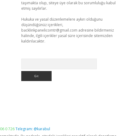
taşımakta olup, siteye üye olarak bu sorumluluğu kabul
etmiş sayılırlar.
Hukuka ve yasal düzenlemelere aykırı olduğunu
düşündüğünüz içerikleri,
backlinkpanelicomtr@gmail.com
adresine bildirmeniz
halinde, ilgili içerikler yasal süre içerisinde sitemizden
kaldırılacaktır.
Arama
06 0 726
Telegram: @karabul