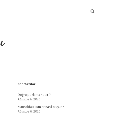
ı
Sidebar
Son Yazılar
hiltonbet yeni giriş
betexper güvenil
Doğru pozlama nedir ?
Ağustos 6, 2026
Kumsaldaki kumlar nasıl oluşur ?
Ağustos 6, 2026