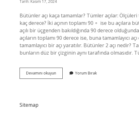
Tarih: Kasım 17, 2024
Bütünler açı kaça tamamlar? Tümler açılar: Ölçüleri 
kaç derece? İki açının toplamı 90 ∘ ‍ ise bu açılara bü
açılı bir üçgenden bakıldığında 90 derece olduğundan,
açıların toplamı 90 derece ise, buna tamamlayıcı açı de
tamamlayıcı bir açı yaratılır. Bütünler 2 açı nedir? Ta
bunların düz bir çizginin aynı tarafında olmasıdır. T
Tümler
Devamını okuyun
Yorum Bırak
Açı
Kaça
Tamamlanır
Sitemap