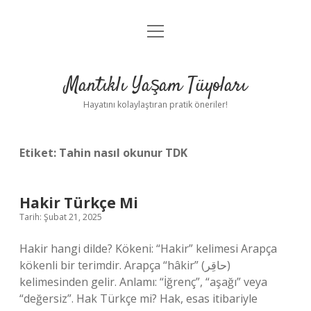
menüyü
Anasayfa
aç
Gizlilik Politikası
Mantıklı Yaşam Tüyoları
Yasal Uyarı
Hayatını kolaylaştıran pratik öneriler!
Hakkımızda
Etiket:
Tahin nasıl okunur TDK
Hakir Türkçe Mi
Tarih: Şubat 21, 2025
Hakir hangi dilde? Kökeni: “Hakir” kelimesi Arapça
kökenli bir terimdir. Arapça “hâkir” (حاقِر)
kelimesinden gelir. Anlamı: “İğrenç”, “aşağı” veya
“değersiz”. Hak Türkçe mi? Hak, esas itibariyle