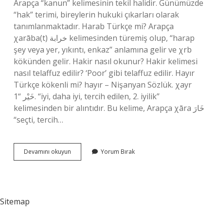
Arapça “kanun” kelimesinin tekil halidir. Günümüzde
“hak” terimi, bireylerin hukuki çıkarları olarak
tanımlanmaktadır. Harab Türkçe mi? Arapça
χarāba(t) خرابة kelimesinden türemiş olup, “harap
şey veya yer, yıkıntı, enkaz” anlamına gelir ve χrb
kökünden gelir. Hakir nasıl okunur? Hakir kelimesi
nasıl telaffuz edilir? ‘Poor’ gibi telaffuz edilir. Hayır
Türkçe kökenli mi? hayır – Nişanyan Sözlük. χayr
خَيْر “1. “iyi, daha iyi, tercih edilen, 2. iyilik”
kelimesinden bir alıntıdır. Bu kelime, Arapça χāra خَارَ
“seçti, tercih…
Hakir
Devamını okuyun
Yorum Bırak
Türkçe
Mi
Sitemap