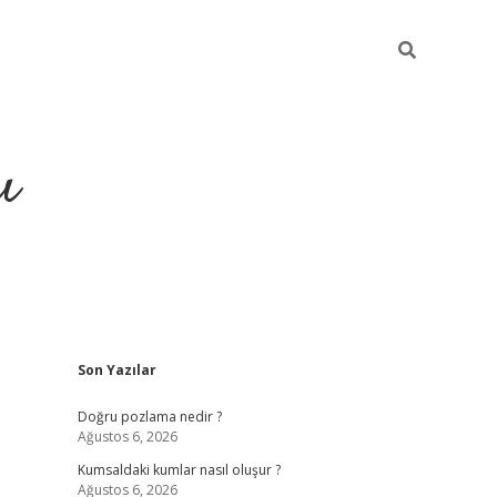
ı
Sidebar
Son Yazılar
hiltonbet yeni giriş
betexper güvenili
Doğru pozlama nedir ?
Ağustos 6, 2026
Kumsaldaki kumlar nasıl oluşur ?
Ağustos 6, 2026