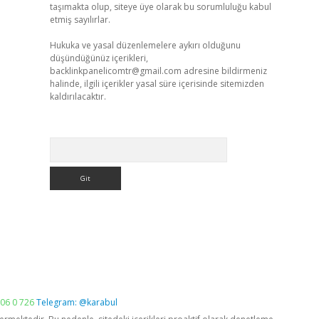
taşımakta olup, siteye üye olarak bu sorumluluğu kabul
etmiş sayılırlar.
Hukuka ve yasal düzenlemelere aykırı olduğunu
düşündüğünüz içerikleri,
backlinkpanelicomtr@gmail.com
adresine bildirmeniz
halinde, ilgili içerikler yasal süre içerisinde sitemizden
kaldırılacaktır.
Arama
06 0 726
Telegram: @karabul