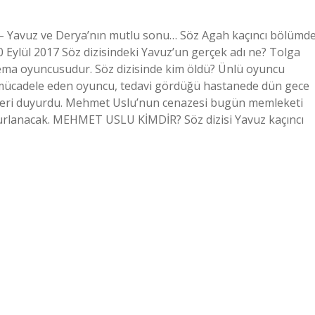
8 – Yavuz ve Derya’nın mutlu sonu… Söz Agah kaçıncı bölümd
Eylül 2017 Söz dizisindeki Yavuz’un gerçek adı ne? Tolga
sinema oyuncusudur. Söz dizisinde kim öldü? Ünlü oyuncu
 mücadele eden oyuncu, tedavi gördüğü hastanede dün gece
haberi duyurdu. Mehmet Uslu’nun cenazesi bugün memleketi
uğurlanacak. MEHMET USLU KİMDİR? Söz dizisi Yavuz kaçıncı