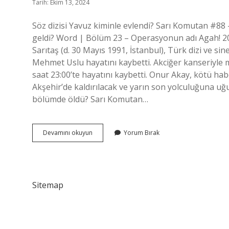
Tarih: Ekim 13, 2024
Söz dizisi Yavuz kiminle evlendi? Sarı Komutan #8
geldi? Word | Bölüm 23 – Operasyonun adı Agah! 20 
Sarıtaş (d. 30 Mayıs 1991, İstanbul), Türk dizi ve 
Mehmet Uslu hayatını kaybetti. Akciğer kanseriyle
saat 23:00’te hayatını kaybetti. Onur Akay, kötü 
Akşehir’de kaldırılacak ve yarın son yolculuğuna 
bölümde öldü? Sarı Komutan…
Söz
Devamını okuyun
Yorum Bırak
Dizisi
Agah
Kim
Sitemap