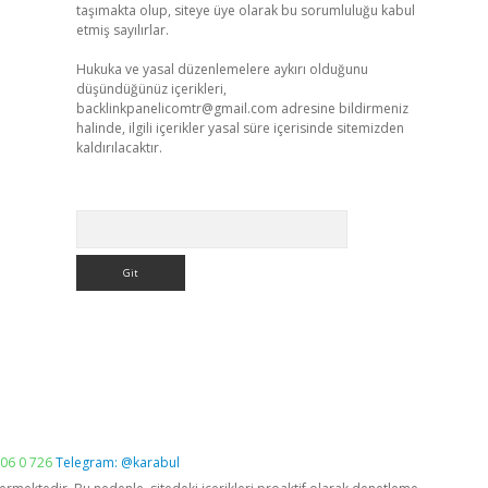
taşımakta olup, siteye üye olarak bu sorumluluğu kabul
etmiş sayılırlar.
Hukuka ve yasal düzenlemelere aykırı olduğunu
düşündüğünüz içerikleri,
backlinkpanelicomtr@gmail.com
adresine bildirmeniz
halinde, ilgili içerikler yasal süre içerisinde sitemizden
kaldırılacaktır.
Arama
06 0 726
Telegram: @karabul