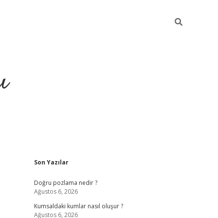
ı
Sidebar
Son Yazılar
hiltonbet yeni giriş
betexper güvenili
Doğru pozlama nedir ?
Ağustos 6, 2026
Kumsaldaki kumlar nasıl oluşur ?
Ağustos 6, 2026