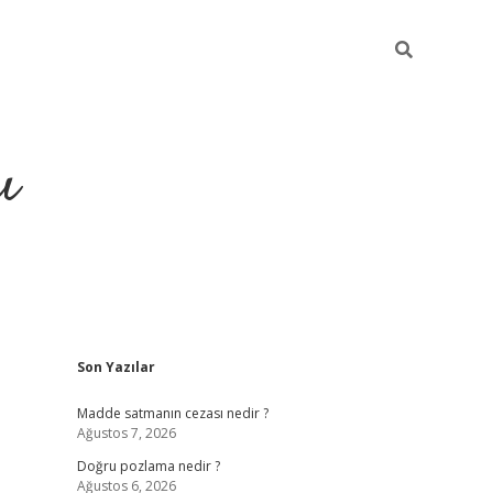
ı
Sidebar
Son Yazılar
hiltonbet yeni giriş
betexper güvenili
Madde satmanın cezası nedir ?
Ağustos 7, 2026
Doğru pozlama nedir ?
Ağustos 6, 2026