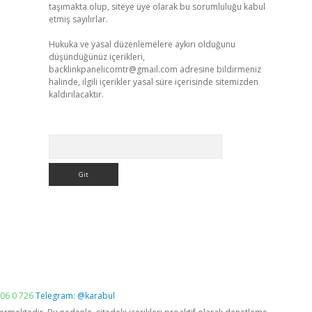
taşımakta olup, siteye üye olarak bu sorumluluğu kabul
etmiş sayılırlar.
Hukuka ve yasal düzenlemelere aykırı olduğunu
düşündüğünüz içerikleri,
backlinkpanelicomtr@gmail.com
adresine bildirmeniz
halinde, ilgili içerikler yasal süre içerisinde sitemizden
kaldırılacaktır.
Arama
06 0 726
Telegram: @karabul