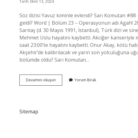
Tarih: Ekim 13, 2024
Söz dizisi Yavuz kiminle evlendi? Sarı Komutan #8
geldi? Word | Bölüm 23 – Operasyonun adı Agah! 20 
Sarıtaş (d. 30 Mayıs 1991, İstanbul), Türk dizi ve 
Mehmet Uslu hayatını kaybetti. Akciğer kanseriyle
saat 23:00’te hayatını kaybetti. Onur Akay, kötü 
Akşehir’de kaldırılacak ve yarın son yolculuğuna 
bölümde öldü? Sarı Komutan…
Söz
Devamını okuyun
Yorum Bırak
Dizisi
Agah
Kim
Sitemap