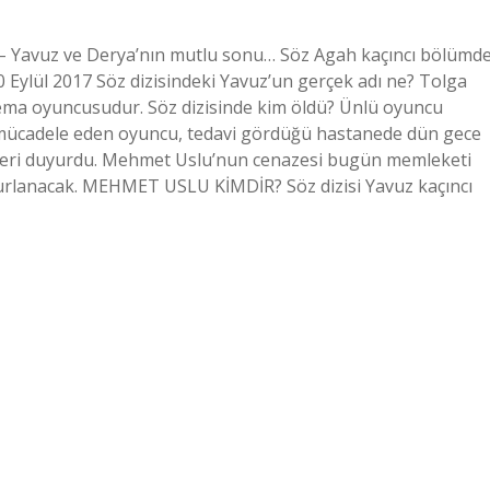
8 – Yavuz ve Derya’nın mutlu sonu… Söz Agah kaçıncı bölümd
Eylül 2017 Söz dizisindeki Yavuz’un gerçek adı ne? Tolga
sinema oyuncusudur. Söz dizisinde kim öldü? Ünlü oyuncu
 mücadele eden oyuncu, tedavi gördüğü hastanede dün gece
haberi duyurdu. Mehmet Uslu’nun cenazesi bugün memleketi
uğurlanacak. MEHMET USLU KİMDİR? Söz dizisi Yavuz kaçıncı