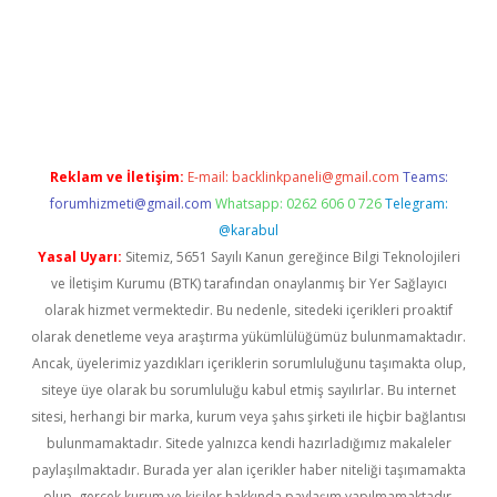
üvenilir mi
elexbetgiris.org
Reklam ve İletişim:
E-mail:
backlinkpaneli@gmail.com
Teams:
forumhizmeti@gmail.com
Whatsapp: 0262 606 0 726
Telegram:
@karabul
Yasal Uyarı:
Sitemiz, 5651 Sayılı Kanun gereğince Bilgi Teknolojileri
ve İletişim Kurumu (BTK) tarafından onaylanmış bir Yer Sağlayıcı
olarak hizmet vermektedir. Bu nedenle, sitedeki içerikleri proaktif
olarak denetleme veya araştırma yükümlülüğümüz bulunmamaktadır.
Ancak, üyelerimiz yazdıkları içeriklerin sorumluluğunu taşımakta olup,
siteye üye olarak bu sorumluluğu kabul etmiş sayılırlar. Bu internet
sitesi, herhangi bir marka, kurum veya şahıs şirketi ile hiçbir bağlantısı
bulunmamaktadır. Sitede yalnızca kendi hazırladığımız makaleler
paylaşılmaktadır. Burada yer alan içerikler haber niteliği taşımamakta
olup, gerçek kurum ve kişiler hakkında paylaşım yapılmamaktadır.