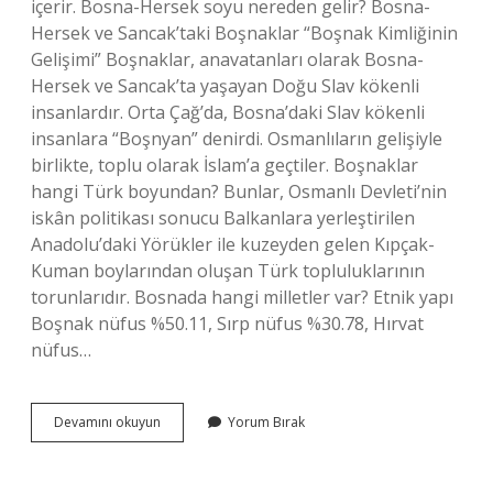
içerir. Bosna-Hersek soyu nereden gelir? Bosna-
Hersek ve Sancak’taki Boşnaklar “Boşnak Kimliğinin
Gelişimi” Boşnaklar, anavatanları olarak Bosna-
Hersek ve Sancak’ta yaşayan Doğu Slav kökenli
insanlardır. Orta Çağ’da, Bosna’daki Slav kökenli
insanlara “Boşnyan” denirdi. Osmanlıların gelişiyle
birlikte, toplu olarak İslam’a geçtiler. Boşnaklar
hangi Türk boyundan? Bunlar, Osmanlı Devleti’nin
iskân politikası sonucu Balkanlara yerleştirilen
Anadolu’daki Yörükler ile kuzeyden gelen Kıpçak-
Kuman boylarından oluşan Türk topluluklarının
torunlarıdır. Bosnada hangi milletler var? Etnik yapı
Boşnak nüfus %50.11, Sırp nüfus %30.78, Hırvat
nüfus…
Bosna-
Devamını okuyun
Yorum Bırak
Hersek
Türk
Mü