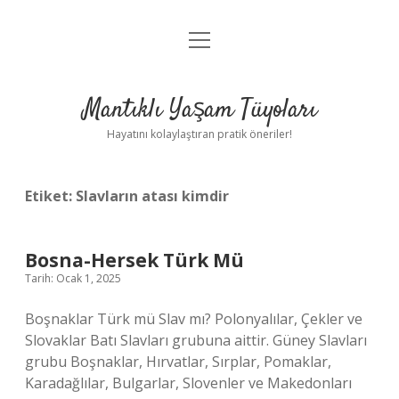
menüyü
Anasayfa
aç
Gizlilik Politikası
Mantıklı Yaşam Tüyoları
Yasal Uyarı
Hayatını kolaylaştıran pratik öneriler!
Hakkımızda
Etiket:
Slavların atası kimdir
Bosna-Hersek Türk Mü
Tarih: Ocak 1, 2025
Boşnaklar Türk mü Slav mı? Polonyalılar, Çekler ve
Slovaklar Batı Slavları grubuna aittir. Güney Slavları
grubu Boşnaklar, Hırvatlar, Sırplar, Pomaklar,
Karadağlılar, Bulgarlar, Slovenler ve Makedonları