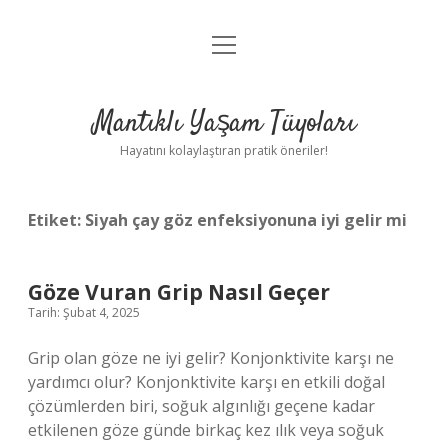
menüyü
Anasayfa
aç
Gizlilik Politikası
Mantıklı Yaşam Tüyoları
Yasal Uyarı
Hayatını kolaylaştıran pratik öneriler!
Hakkımızda
Etiket:
Siyah çay göz enfeksiyonuna iyi gelir mi
Göze Vuran Grip Nasıl Geçer
Tarih: Şubat 4, 2025
Grip olan göze ne iyi gelir? Konjonktivite karşı ne
yardımcı olur? Konjonktivite karşı en etkili doğal
çözümlerden biri, soğuk algınlığı geçene kadar
etkilenen göze günde birkaç kez ılık veya soğuk