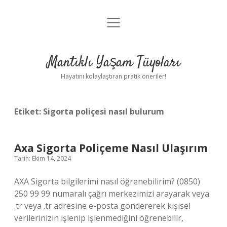
menüyü
Anasayfa
aç
Gizlilik Politikası
Mantıklı Yaşam Tüyoları
Yasal Uyarı
Hayatını kolaylaştıran pratik öneriler!
Hakkımızda
Etiket:
Sigorta poliçesi nasıl bulurum
Axa Sigorta Poliçeme Nasıl Ulaşırım
Tarih: Ekim 14, 2024
AXA Sigorta bilgilerimi nasıl öğrenebilirim? (0850)
250 99 99 numaralı çağrı merkezimizi arayarak veya
.tr veya .tr adresine e-posta göndererek kişisel
verilerinizin işlenip işlenmediğini öğrenebilir,