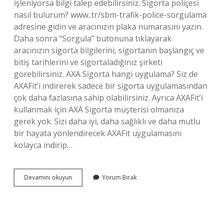
işleniyorsa bilgi talep edebilirsiniz. Sigorta poliçesi
nasıl bulurum? www..tr/sbm-trafik-police-sorgulama
adresine gidin ve aracınızın plaka numarasını yazın.
Daha sonra “Sorgula” butonuna tıklayarak
aracınızın sigorta bilgilerini, sigortanın başlangıç ​​ve
bitiş tarihlerini ve sigortaladığınız şirketi
görebilirsiniz. AXA Sigorta hangi uygulama? Siz de
AXAFit’i indirerek sadece bir sigorta uygulamasından
çok daha fazlasına sahip olabilirsiniz. Ayrıca AXAFit’i
kullanmak için AXA Sigorta müşterisi olmanıza
gerek yok. Sizi daha iyi, daha sağlıklı ve daha mutlu
bir hayata yönlendirecek AXAFit uygulamasını
kolayca indirip…
Axa
Devamını okuyun
Yorum Bırak
Sigorta
Poliçeme
Nasıl
Ulaşırım