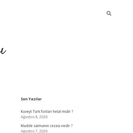
ı
Sidebar
Son Yazılar
hiltonbet yeni giriş
betexper güvenili
Kuveyt Türk fonları helal midir ?
Ağustos 8, 2026
Madde satmanın cezası nedir ?
Ağustos 7, 2026