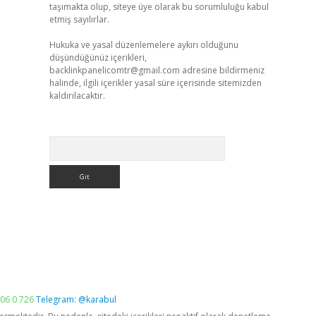
taşımakta olup, siteye üye olarak bu sorumluluğu kabul
etmiş sayılırlar.
Hukuka ve yasal düzenlemelere aykırı olduğunu
düşündüğünüz içerikleri,
backlinkpanelicomtr@gmail.com
adresine bildirmeniz
halinde, ilgili içerikler yasal süre içerisinde sitemizden
kaldırılacaktır.
Arama
06 0 726
Telegram: @karabul