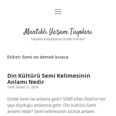
menüyü
Anasayfa
aç
Gizlilik Politikası
Mantıklı Yaşam Tüyoları
Yasal Uyarı
Hayatını kolaylaştıran pratik öneriler!
Hakkımızda
Etiket:
Semi ne demek kısaca
Din Kültürü Semi Kelimesinin
Anlamı Nedir
Tarih: Kasım 21, 2024
Dinde Semi ne anlama gelir? SEMİ sıfatı Allah’ın her
şeyi duyduğu anlamına gelir. Din kültürü Semi
anlamı nedir? Semi kelimesinin sözlük anlamı