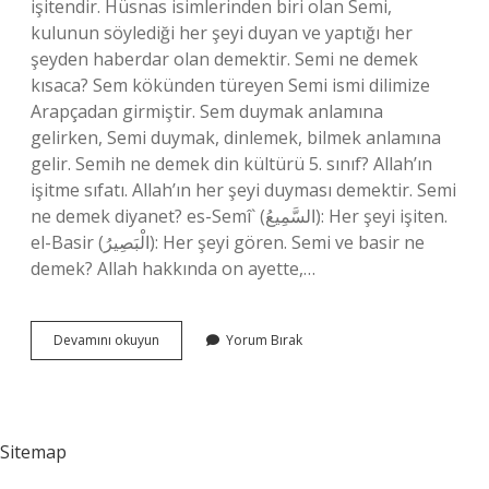
işitendir. Hüsnas isimlerinden biri olan Semi,
kulunun söylediği her şeyi duyan ve yaptığı her
şeyden haberdar olan demektir. Semi ne demek
kısaca? Sem kökünden türeyen Semi ismi dilimize
Arapçadan girmiştir. Sem duymak anlamına
gelirken, Semi duymak, dinlemek, bilmek anlamına
gelir. Semih ne demek din kültürü 5. sınıf? Allah’ın
işitme sıfatı. Allah’ın her şeyi duyması demektir. Semi
ne demek diyanet? es-Semî` (السَّمِيعُ): Her şeyi işiten.
el-Basir (الْبَصِيرُ): Her şeyi gören. Semi ve basir ne
demek? Allah hakkında on ayette,…
Din
Devamını okuyun
Yorum Bırak
Kültürü
Semi
Kelimesinin
Anlamı
Nedir
Sitemap