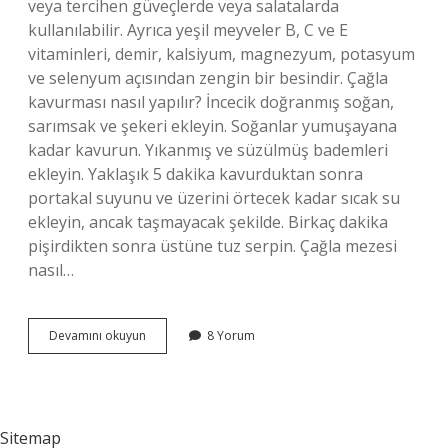
veya tercihen güveçlerde veya salatalarda
kullanılabilir. Ayrıca yeşil meyveler B, C ve E
vitaminleri, demir, kalsiyum, magnezyum, potasyum
ve selenyum açısından zengin bir besindir. Çağla
kavurması nasıl yapılır? İncecik doğranmış soğan,
sarımsak ve şekeri ekleyin. Soğanlar yumuşayana
kadar kavurun. Yıkanmış ve süzülmüş bademleri
ekleyin. Yaklaşık 5 dakika kavurduktan sonra
portakal suyunu ve üzerini örtecek kadar sıcak su
ekleyin, ancak taşmayacak şekilde. Birkaç dakika
pişirdikten sonra üstüne tuz serpin. Çağla mezesi
nasıl…
Çağla
Devamını okuyun
8 Yorum
Ile
Neler
Yapılabilir
Sitemap