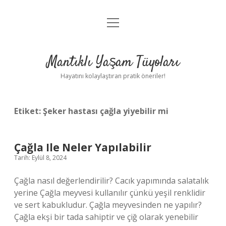
menüyü
Anasayfa
aç
Gizlilik Politikası
Mantıklı Yaşam Tüyoları
Yasal Uyarı
Hayatını kolaylaştıran pratik öneriler!
Hakkımızda
Etiket:
Şeker hastası çağla yiyebilir mi
Çağla Ile Neler Yapılabilir
Tarih: Eylül 8, 2024
Çağla nasıl değerlendirilir? Cacık yapımında salatalık
yerine Çağla meyvesi kullanılır çünkü yeşil renklidir
ve sert kabukludur. Çağla meyvesinden ne yapılır?
Çağla ekşi bir tada sahiptir ve çiğ olarak yenebilir