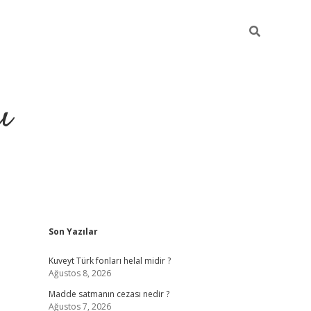
ı
Sidebar
Son Yazılar
hiltonbet yeni giriş
betexper güvenili
Kuveyt Türk fonları helal midir ?
Ağustos 8, 2026
Madde satmanın cezası nedir ?
Ağustos 7, 2026