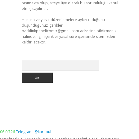
taşımakta olup, siteye üye olarak bu sorumluluğu kabul
etmiş sayılırlar.
Hukuka ve yasal düzenlemelere aykırı olduğunu
düşündüğünüz içerikleri,
backlinkpanelicomtr@gmail.com
adresine bildirmeniz
halinde, ilgili içerikler yasal süre içerisinde sitemizden
kaldırılacaktır.
Arama
06 0 726
Telegram: @karabul