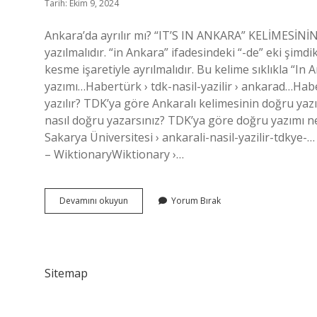
Tarih: Ekim 9, 2024
Ankara’da ayrılır mı? “IT’S IN ANKARA” KELİMESİNİN
yazılmalıdır. “in Ankara” ifadesindeki “-de” eki şimd
kesme işaretiyle ayrılmalıdır. Bu kelime sıklıkla “In 
yazımı…Habertürk › tdk-nasil-yazilir › ankarad…Haber
yazılır? TDK’ya göre Ankaralı kelimesinin doğru yazımı
nasıl doğru yazarsınız? TDK’ya göre doğru yazımı ned
Sakarya Üniversitesi › ankarali-nasil-yazilir-tdkye-… 
– WiktionaryWiktionary ›…
Ankarada
Devamını okuyun
Yorum Bırak
Mısın
Nasıl
Yazılır
Sitemap