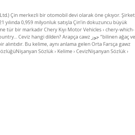
d.) Çin merkezli bir otomobil devi olarak öne çıkıyor. Şirket
1 yılında 0,959 milyonluk satışla Çin’in dokuzuncu büyük
e ne tür bir markadır Chery Kıyı Motor Vehicles › chery-which-
iz hangi dilden? Arapça cawz جوز “bilinen ağaç ve
ir alıntıdır. Bu kelime, aynı anlama gelen Orta Farsça gawz
SözlüğüNişanyan Sözlük › Kelime › CevizNişanyan Sözlük ›