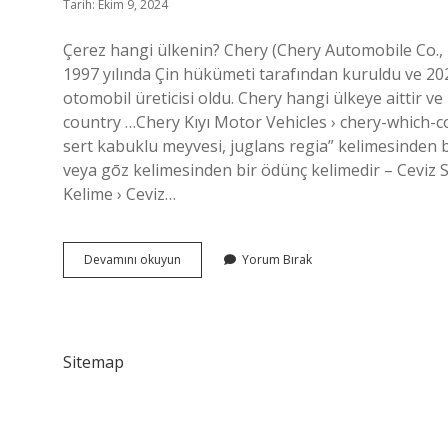
Tarih: Ekim 9, 2024
Çerez hangi ülkenin? Chery (Chery Automobile Co., Lt
1997 yılında Çin hükümeti tarafından kuruldu ve 202
otomobil üreticisi oldu. Chery hangi ülkeye aittir v
country …Chery Kıyı Motor Vehicles › chery-which-country… Cev
sert kabuklu meyvesi, juglans regia” kelimesinden b
veya gōz kelimesinden bir ödünç kelimedir – Ceviz 
Kelime › Ceviz…
Çerez
Devamını okuyun
Yorum Bırak
Hangi
Dilde
Sitemap