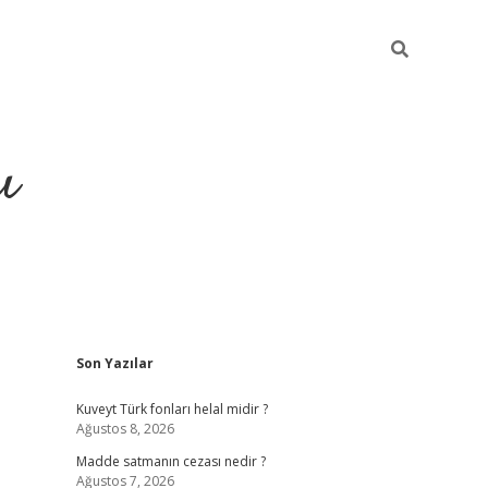
ı
Sidebar
Son Yazılar
hiltonbet yeni giriş
betexper güvenilir mi
elexbe
Kuveyt Türk fonları helal midir ?
Ağustos 8, 2026
Madde satmanın cezası nedir ?
Ağustos 7, 2026