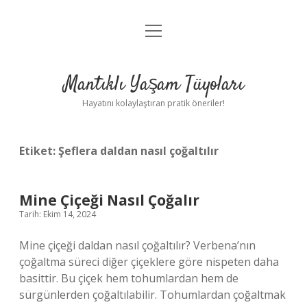
menüyü
Anasayfa
aç
Gizlilik Politikası
Mantıklı Yaşam Tüyoları
Yasal Uyarı
Hayatını kolaylaştıran pratik öneriler!
Hakkımızda
Etiket:
Şeflera daldan nasıl çoğaltılır
Mine Çiçeği Nasıl Çoğalır
Tarih: Ekim 14, 2024
Mine çiçeği daldan nasıl çoğaltılır? Verbena’nın
çoğaltma süreci diğer çiçeklere göre nispeten daha
basittir. Bu çiçek hem tohumlardan hem de
sürgünlerden çoğaltılabilir. Tohumlardan çoğaltmak