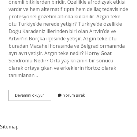
önemli bitkilerden biridir. Özellikle afrodizyak etkisi
vardır ve hem alternatif tıpta hem de ilaç tedavisinde
profesyonel gözetim altında kullanılır. Azgın teke
otu Türkiye’de nerede yetişir? Türkiye’de özellikle
Doğu Karadeniz illerinden biri olan Artvin’de ve
Artvin’in Borçka ilçesinde yetişir. Azgın teke otu
buradan Macahel florasında ve Belgrad ormanında
ayrı ayrı yetişir. Azgın teke nedir? Horny Goat
Sendromu Nedir? Orta yaş krizinin bir sonucu
olarak ortaya çıkan ve erkeklerin flörtöz olarak
tanımlanan…
Azgın
Devamını okuyun
Yorum Bırak
Teke
Otu
Nasıl
Kullanılır
Sitemap