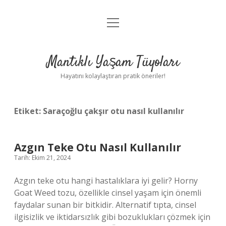
menüyü
Anasayfa
aç
Gizlilik Politikası
Mantıklı Yaşam Tüyoları
Yasal Uyarı
Hayatını kolaylaştıran pratik öneriler!
Hakkımızda
Etiket:
Saraçoğlu çakşır otu nasıl kullanılır
Azgın Teke Otu Nasıl Kullanılır
Tarih: Ekim 21, 2024
Azgın teke otu hangi hastalıklara iyi gelir? Horny
Goat Weed tozu, özellikle cinsel yaşam için önemli
faydalar sunan bir bitkidir. Alternatif tıpta, cinsel
ilgisizlik ve iktidarsızlık gibi bozuklukları çözmek için