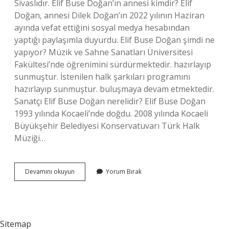
Sivaslıdır. Elif Buse Doğan’ın annesi kimdir? Elif
Doğan, annesi Dilek Doğan’ın 2022 yılının Haziran
ayında vefat ettiğini sosyal medya hesabından
yaptığı paylaşımla duyurdu. Elif Buse Doğan şimdi ne
yapıyor? Müzik ve Sahne Sanatları Üniversitesi
Fakültesi’nde öğrenimini sürdürmektedir. hazırlayıp
sunmuştur. İstenilen halk şarkıları programını
hazırlayıp sunmuştur. buluşmaya devam etmektedir.
Sanatçı Elif Buse Doğan nerelidir? Elif Buse Doğan
1993 yılında Kocaeli’nde doğdu. 2008 yılında Kocaeli
Büyükşehir Belediyesi Konservatuvarı Türk Halk
Müziği…
Sanatçı
Devamını okuyun
Yorum Bırak
Elif
Buse
Doğan
Kimdir
Sitemap