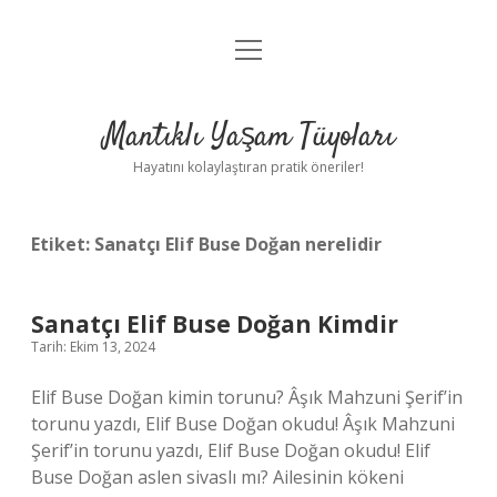
menüyü
Anasayfa
aç
Gizlilik Politikası
Mantıklı Yaşam Tüyoları
Yasal Uyarı
Hayatını kolaylaştıran pratik öneriler!
Hakkımızda
Etiket:
Sanatçı Elif Buse Doğan nerelidir
Sanatçı Elif Buse Doğan Kimdir
Tarih: Ekim 13, 2024
Elif Buse Doğan kimin torunu? Âşık Mahzuni Şerif’in
torunu yazdı, Elif Buse Doğan okudu! Âşık Mahzuni
Şerif’in torunu yazdı, Elif Buse Doğan okudu! Elif
Buse Doğan aslen sivaslı mı? Ailesinin kökeni