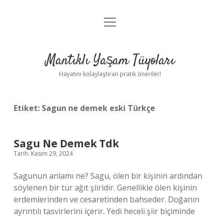
menüyü
Anasayfa
aç
Gizlilik Politikası
Mantıklı Yaşam Tüyoları
Yasal Uyarı
Hayatını kolaylaştıran pratik öneriler!
Hakkımızda
Etiket:
Sagun ne demek eski Türkçe
Sagu Ne Demek Tdk
Tarih: Kasım 29, 2024
Sagunun anlamı ne? Sagu, ölen bir kişinin ardından
söylenen bir tür ağıt şiiridir. Genellikle ölen kişinin
erdemlerinden ve cesaretinden bahseder. Doğanın
ayrıntılı tasvirlerini içerir. Yedi heceli şiir biçiminde