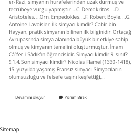
er-Razi, simyanın hurafelerinden uzak durmuş ve
tecrübeye vurgu yapmıştır. …C. Demokritos. …D.
Aristoteles. …Örn. Empedokles. …F. Robert Boyle. …G.
Antoine Lavoisier. İlk simyacı kimdir? Cabir bin
Hayyan, pratik simyanın bilinen ilk bilginidir. Ortaçağ
Avrupası’nda simya alanında büyük bir etkiye sahip
olmuş ve kimyanın temelini oluşturmuştur. İmam
Câʿfer-i Sâdık’ın öğrencisidir. Simyacı kimdir 9. sınıf?
9.1.4. Son simyacı kimdir? Nicolas Flamel (1330-1418),
15. yüzyılda yaşamış Fransız simyacı. Simyacıların
ölümsüzlüğü ve felsefe taşını keşfettiği,…
En
Devamını okuyun
Yorum Bırak
Önemli
Simyacılar
Kimlerdir
Sitemap