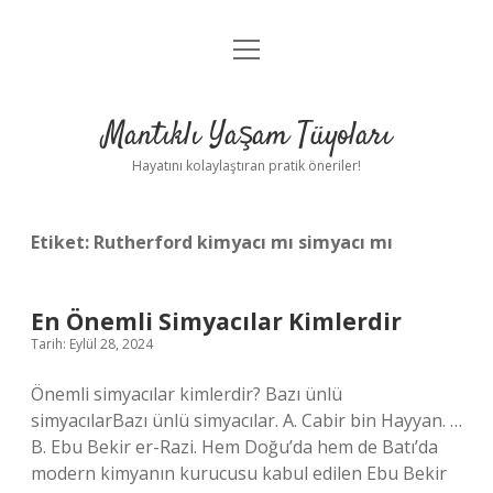
menüyü
Anasayfa
aç
Gizlilik Politikası
Mantıklı Yaşam Tüyoları
Yasal Uyarı
Hayatını kolaylaştıran pratik öneriler!
Hakkımızda
Etiket:
Rutherford kimyacı mı simyacı mı
En Önemli Simyacılar Kimlerdir
Tarih: Eylül 28, 2024
Önemli simyacılar kimlerdir? Bazı ünlü
simyacılarBazı ünlü simyacılar. A. Cabir bin Hayyan. …
B. Ebu Bekir er-Razi. Hem Doğu’da hem de Batı’da
modern kimyanın kurucusu kabul edilen Ebu Bekir