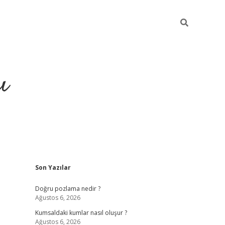
ı
Sidebar
Son Yazılar
hiltonbet yeni giriş
betexper güvenilir
Doğru pozlama nedir ?
Ağustos 6, 2026
Kumsaldaki kumlar nasıl oluşur ?
Ağustos 6, 2026