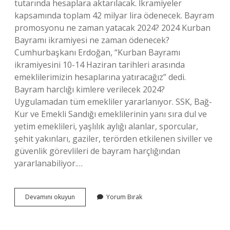
tutarında hesaplara aktarılacak. İkramiyeler
kapsamında toplam 42 milyar lira ödenecek. Bayram
promosyonu ne zaman yatacak 2024? 2024 Kurban
Bayramı ikramiyesi ne zaman ödenecek?
Cumhurbaşkanı Erdoğan, “Kurban Bayramı
ikramiyesini 10-14 Haziran tarihleri ​​arasında
emeklilerimizin hesaplarına yatıracağız” dedi.
Bayram harclığı kimlere verilecek 2024?
Uygulamadan tüm emekliler yararlanıyor. SSK, Bağ-
Kur ve Emekli Sandığı emeklilerinin yanı sıra dul ve
yetim emeklileri, yaşlılık aylığı alanlar, sporcular,
şehit yakınları, gaziler, terörden etkilenen siviller ve
güvenlik görevlileri de bayram harçlığından
yararlanabiliyor.…
Bayram
Devamını okuyun
Yorum Bırak
Harçlığı
Ne
Zaman