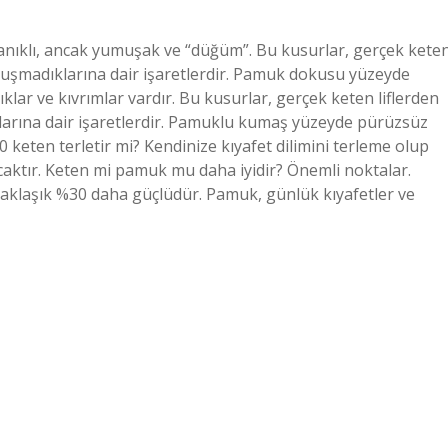
nıklı, ancak yumuşak ve “düğüm”. Bu kusurlar, gerçek kete
oluşmadıklarına dair işaretlerdir. Pamuk dokusu yüzeyde
klar ve kıvrımlar vardır. Bu kusurlar, gerçek keten liflerden
larına dair işaretlerdir. Pamuklu kumaş yüzeyde pürüzsüz
00 keten terletir mi? Kendinize kıyafet dilimini terleme olup
acaktır. Keten mi pamuk mu daha iyidir? Önemli noktalar.
aklaşık %30 daha güçlüdür. Pamuk, günlük kıyafetler ve