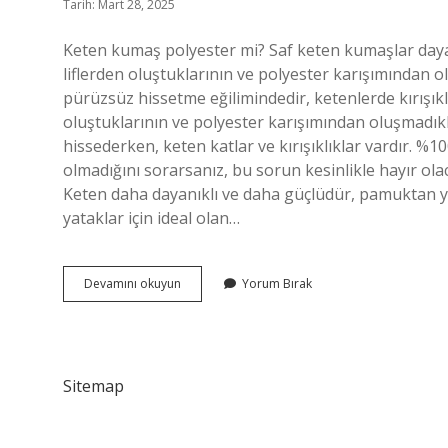
Tarih: Mart 28, 2025
Keten kumaş polyester mi? Saf keten kumaşlar daya
liflerden oluştuklarının ve polyester karışımından 
pürüzsüz hissetme eğilimindedir, ketenlerde kırışıklı
oluştuklarının ve polyester karışımından oluşmadık
hissederken, keten katlar ve kırışıklıklar vardır. %1
olmadığını sorarsanız, bu sorun kesinlikle hayır ol
Keten daha dayanıklı ve daha güçlüdür, pamuktan y
yataklar için ideal olan…
Keten
Devamını okuyun
Yorum Bırak
Kumaş
Naylon
Mu
Sitemap