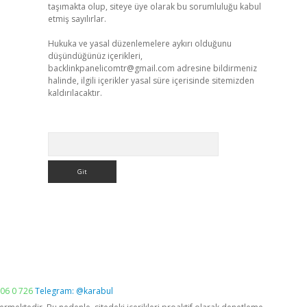
taşımakta olup, siteye üye olarak bu sorumluluğu kabul
etmiş sayılırlar.
Hukuka ve yasal düzenlemelere aykırı olduğunu
düşündüğünüz içerikleri,
backlinkpanelicomtr@gmail.com
adresine bildirmeniz
halinde, ilgili içerikler yasal süre içerisinde sitemizden
kaldırılacaktır.
Arama
06 0 726
Telegram: @karabul