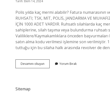
Tarih: Ekim 14, 2024
Polis yılda kaç mermi alabilir? Fatura numarasını
RUHSATI; TSK, MİT, POLİS, JANDARMA VE MUHAFIZ
İÇİN 1000 ADET VARDIR. Ruhsatlı silahlarda kaç mer
sahiplerine, silah taşıma veya bulundurma ruhsatı sa
Valiliklere/Kaymakamlıklara önceden başvurmaları hal
satın alma kodu verilmesi işlemine son verilmiştir. 1 
tuttuğu için bu silaha halk arasında revolver de deni
1
Devamını okuyun
Yorum Bırak
Yılda
Kaç
Mermi
Alınabilir
Sitemap