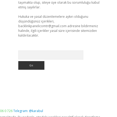
taşımakta olup, siteye üye olarak bu sorumluluğu kabul
etmiş sayılırlar.
Hukuka ve yasal düzenlemelere aykırı olduğunu
düşündüğünüz içerikleri,
backlinkpanelicomtr@gmail.com
adresine bildirmeniz
halinde, ilgili içerikler yasal süre içerisinde sitemizden
kaldırılacaktır.
Arama
06 0 726
Telegram: @karabul