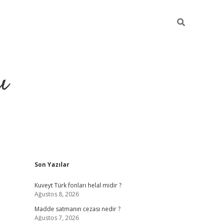
ı
Sidebar
Son Yazılar
hiltonbet yeni giriş
betexper güvenilir
Kuveyt Türk fonları helal midir ?
Ağustos 8, 2026
Madde satmanın cezası nedir ?
Ağustos 7, 2026