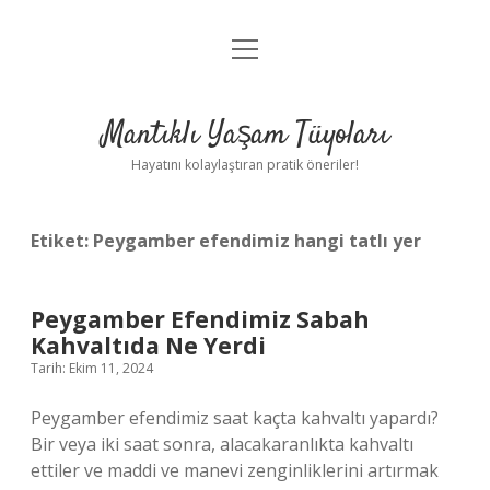
menüyü
Anasayfa
aç
Gizlilik Politikası
Mantıklı Yaşam Tüyoları
Yasal Uyarı
Hayatını kolaylaştıran pratik öneriler!
Hakkımızda
Etiket:
Peygamber efendimiz hangi tatlı yer
Peygamber Efendimiz Sabah
Kahvaltıda Ne Yerdi
Tarih: Ekim 11, 2024
Peygamber efendimiz saat kaçta kahvaltı yapardı?
Bir veya iki saat sonra, alacakaranlıkta kahvaltı
ettiler ve maddi ve manevi zenginliklerini artırmak