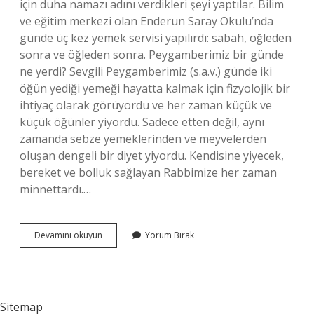
için duha namazı adını verdikleri şeyi yaptılar. Bilim
ve eğitim merkezi olan Enderun Saray Okulu’nda
günde üç kez yemek servisi yapılırdı: sabah, öğleden
sonra ve öğleden sonra. Peygamberimiz bir günde
ne yerdi? Sevgili Peygamberimiz (s.a.v.) günde iki
öğün yediği yemeği hayatta kalmak için fizyolojik bir
ihtiyaç olarak görüyordu ve her zaman küçük ve
küçük öğünler yiyordu. Sadece etten değil, aynı
zamanda sebze yemeklerinden ve meyvelerden
oluşan dengeli bir diyet yiyordu. Kendisine yiyecek,
bereket ve bolluk sağlayan Rabbimize her zaman
minnettardı.…
Peygamber
Devamını okuyun
Yorum Bırak
Efendimiz
Sabah
Kahvaltıda
Ne
Yerdi
Sitemap