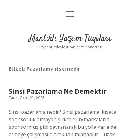
menüyü
Anasayfa
aç
Gizlilik Politikası
Mantıklı Yaşam Tüyoları
Yasal Uyarı
Hayatını kolaylaştıran pratik öneriler!
Hakkımızda
Etiket:
Pazarlama riski nedir
Sinsi Pazarlama Ne Demektir
Tarih: Ocak 21, 2025
Sinsi pazarlama nedir? Sinsi pazarlama, kısaca,
sponsorluk almayan şirketlerin/markaların
sponsormuş gibi davranarak bu yolla kar elde
etmeye çalışması olarak tanımlanabilir. Tuzak